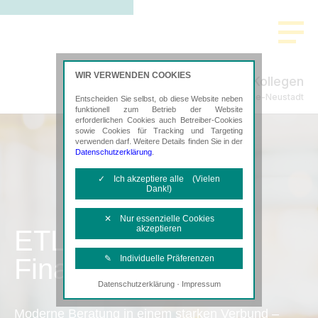
WIR VERWENDEN COOKIES
Nayda & Kollegen
Steuerberatung in Titisee-Neustadt
Entscheiden Sie selbst, ob diese Website neben
funktionell zum Betrieb der Website
erforderlichen Cookies auch Betreiber-Cookies
sowie Cookies für Tracking und Targeting
verwenden darf. Weitere Details finden Sie in der
Datenschutzerklärung
.
✓ Ich akzeptiere alle (Vielen
Dank!)
✕ Nur essenzielle Cookies
akzeptieren
ETL
Finanzbuchhaltung
✎ Individuelle Präferenzen
·
Datenschutzerklärung
Impressum
Notwendige Cookies
Diese Cookies sind erforderlich, um die
Moderne Beratung in einem starken Verbund –
grundlegende Funktionalität der Website