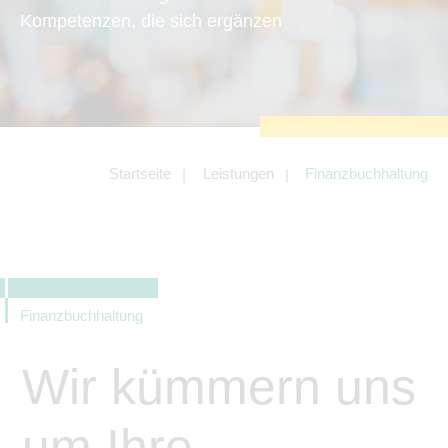
zu sichern.
Kompetenzen, die sich ergänzen
Tracking- und Targeting-Cookies
Diese Cookies sind erforderlich, um
unsere Website auf Ihre Bedürfnisse hin
zu optimieren. Hierzu gehört eine
bedarfsgerechte Gestaltung und
fortlaufende Verbesserung unseres
Angebotes einschließlich der
Verknüpfung zu Social-Media-
Angeboten von z.B. Facebook und
Startseite
Leistungen
Finanzbuchhaltung
LinkedIn.
Betreibercookies
Diese Cookies sind erforderlich, um z.B.
Google Maps zu nutzen oder
eingebettete Videos abspielen zu
können.
Finanzbuchhaltung
Wir kümmern uns
um Ihre