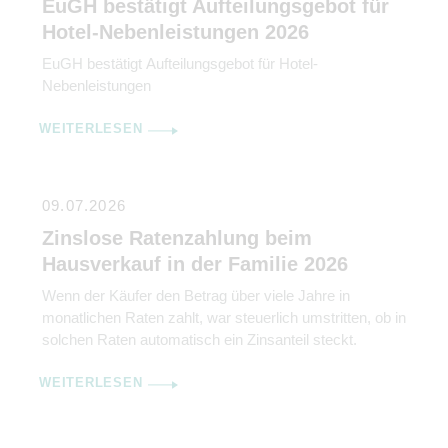
EuGH bestätigt Aufteilungsgebot für
Überschuss-Rechnung ermittelt wird. Gleichzeitig […]
Hotel-Nebenleistungen 2026
EuGH bestätigt Aufteilungsgebot für Hotel-
Nebenleistungen
WEITERLESEN
09.07.2026
Zinslose Ratenzahlung beim
Hausverkauf in der Familie 2026
Wenn der Käufer den Betrag über viele Jahre in
monatlichen Raten zahlt, war steuerlich umstritten, ob in
solchen Raten automatisch ein Zinsanteil steckt.
WEITERLESEN