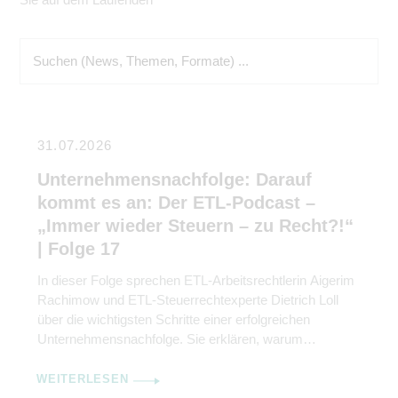
31.07.2026
Unternehmensnachfolge: Darauf
kommt es an: Der ETL-Podcast –
„Immer wieder Steuern – zu Recht?!“
| Folge 17
In dieser Folge sprechen ETL-Arbeitsrechtlerin Aigerim
Rachimow und ETL-Steuerrechtexperte Dietrich Loll
über die wichtigsten Schritte einer erfolgreichen
Unternehmensnachfolge. Sie erklären, warum
Kommunikation genauso wichtig ist wie rechtliche und
steuerliche Gestaltung.
WEITERLESEN