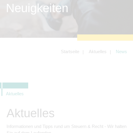
zu sichern.
Neuigkeiten
Tracking- und Targeting-Cookies
Diese Cookies sind erforderlich, um
unsere Website auf Ihre Bedürfnisse hin
zu optimieren. Hierzu gehört eine
bedarfsgerechte Gestaltung und
fortlaufende Verbesserung unseres
Angebotes einschließlich der
Verknüpfung zu Social-Media-
Angeboten von z.B. Facebook und
Startseite
Aktuelles
News
LinkedIn.
Betreibercookies
Diese Cookies sind erforderlich, um z.B.
Google Maps zu nutzen oder
eingebettete Videos abspielen zu
können.
Aktuelles
Aktuelles
Informationen und Tipps rund um Steuern & Recht - Wir halten
Sie auf dem Laufenden