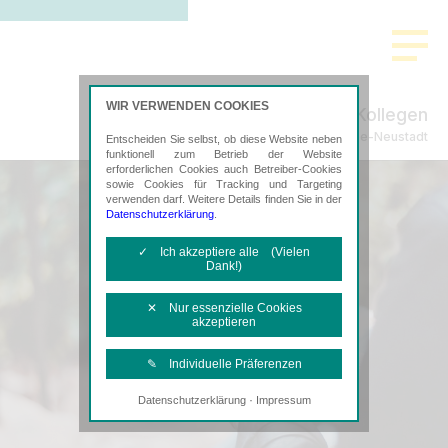
WIR VERWENDEN COOKIES
Nayda & Kollegen
Steuerberatung in Titisee-Neustadt
Entscheiden Sie selbst, ob diese Website neben
funktionell zum Betrieb der Website
erforderlichen Cookies auch Betreiber-Cookies
sowie Cookies für Tracking und Targeting
verwenden darf. Weitere Details finden Sie in der
Datenschutzerklärung
.
✓ Ich akzeptiere alle (Vielen
Dank!)
✕ Nur essenzielle Cookies
akzeptieren
✎ Individuelle Präferenzen
·
Datenschutzerklärung
Impressum
Notwendige Cookies
Diese Cookies sind erforderlich, um die
grundlegende Funktionalität der Website