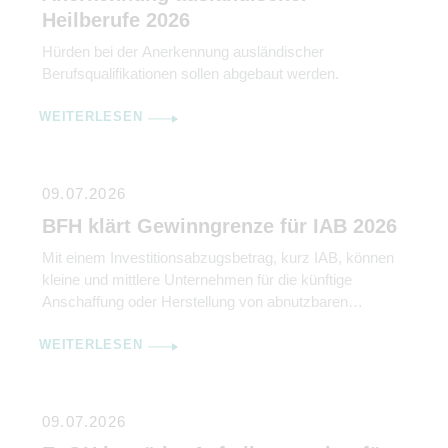
Heilberufe 2026
Hürden bei der Anerkennung ausländischer
Berufsqualifikationen sollen abgebaut werden.
WEITERLESEN
09.07.2026
BFH klärt Gewinngrenze für IAB 2026
Mit einem Investitionsabzugsbetrag, kurz IAB, können
kleine und mittlere Unternehmen für die künftige
Anschaffung oder Herstellung von abnutzbaren
beweglichen Wirtschaftsgütern des Anlagevermögens
WEITERLESEN
bis zu 50 % der voraussichtlichen Anschaffungs- oder
Herstellungskosten gewinnmindernd abziehen.
Abschreibungen werden damit vorverlagert. IAB können
aber nur in Anspruch genommen werden, wenn der
09.07.2026
Gewinn durch Bilanzierung oder Einnahme-