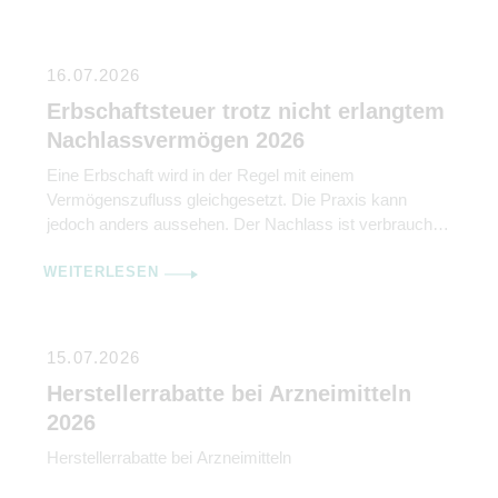
16.07.2026
Erbschaftsteuer trotz nicht erlangtem
Nachlassvermögen 2026
Eine Erbschaft wird in der Regel mit einem
Vermögenszufluss gleichgesetzt. Die Praxis kann
jedoch anders aussehen. Der Nachlass ist verbraucht,
die Konten aufgelöst, die vermeintlichen Erben sind
WEITERLESEN
kaum noch erreichbar und Jahre später kommt
trotzdem ein Erbschaftsteuerbescheid mit
Zahlungsaufforderung. Der Bundesfinanzhof (BFH) hat
nun in seinem Urteil vom 25. Februar 2026 (II R 1/22)
15.07.2026
klargestellt, […]
Herstellerrabatte bei Arzneimitteln
2026
Herstellerrabatte bei Arzneimitteln